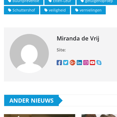
buurtpreventie
Etten-Leur
getuigenoproep
Schuttershof
veiligheid
vernielingen
Miranda de Vrij
Site:
ANDER NIEUWS