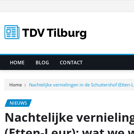
Ga
naar
de
inhoud
HOME
BLOG
CONTACT
Home
Nachtelijke vernielingen in de Schuttershof (Etten
NIEUWS
Nachtelijke vernielin
(Etten‑Leur): wat we 