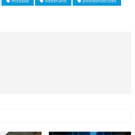
misdaad
Nederland
politieonderzoek