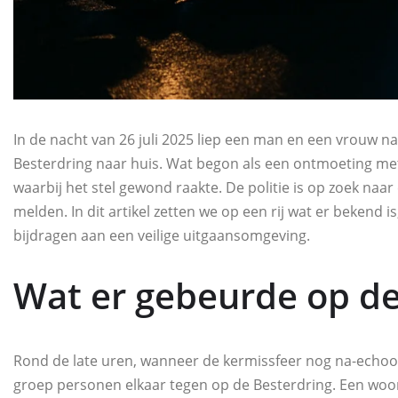
In de nacht van 26 juli 2025 liep een man en een vrouw na
Besterdring naar huis. Wat begon als een ontmoeting met
waarbij het stel gewond raakte. De politie is op zoek naa
melden. In dit artikel zetten we op een rij wat er bekend i
bijdragen aan een veilige uitgaansomgeving.
Wat er gebeurde op de
Rond de late uren, wanneer de kermissfeer nog na-echoo
groep personen elkaar tegen op de Besterdring. Een woord