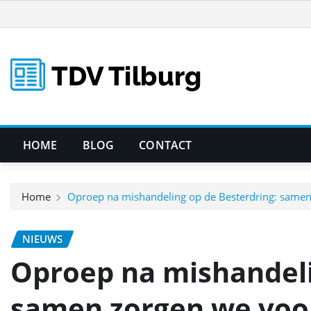
Ga
naar
de
inhoud
HOME
BLOG
CONTACT
Home
Oproep na mishandeling op de Besterdring: samen z
NIEUWS
Oproep na mishandeli
samen zorgen we voor 