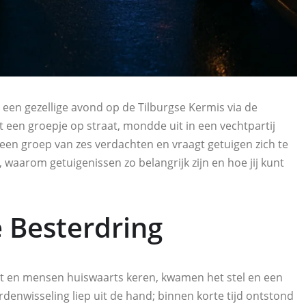
 een gezellige avond op de Tilburgse Kermis via de
 een groepje op straat, mondde uit in een vechtpartij
r een groep van zes verdachten en vraagt getuigen zich te
s, waarom getuigenissen zo belangrijk zijn en hoe jij kunt
 Besterdring
t en mensen huiswaarts keren, kwamen het stel en een
enwisseling liep uit de hand; binnen korte tijd ontstond