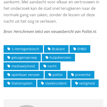
aankomt. Met aandacht voor elkaar en vertrouwen in
het onderzoek kan de stad snel terugkeren naar de
normale gang van zaken, zonder de lessen uit deze
nacht uit het oog te verliezen.
’s-Hertogenbosch
Brabant
EHBO
getuigenoproep
hulpdiensten
mediawijsheid
nacht
openbaar vervoer
politie
preventie
Stationsplein
steekincident
veiligheid