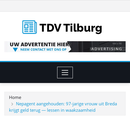
Ga
naar
de
inhoud
Home
Nepagent aangehouden: 97‑jarige vrouw uit Breda
krijgt geld terug — lessen in waakzaamheid