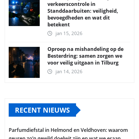
verkeerscontrole in
Standdaarbuiten: veiligheid,
bevoegdheden en wat dit
betekent
jan 15, 2026
Oproep na mishandeling op de
Besterdring: samen zorgen we
voor veilig uitgaan in Tilburg
jan 14, 2026
RECENT NIEUWS
Parfumdiefstal in Helmond en Veldhoven: waarom
geuren zo’n gewild doelwit zijn en wat we eraan