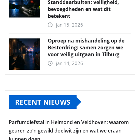
Standdaarbuiten: veiligheid,
bevoegdheden en wat dit
betekent
jan 15, 2026
Oproep na mishandeling op de
Besterdring: samen zorgen we
voor veilig uitgaan in Tilburg
jan 14, 2026
RECENT NIEUWS
Parfumdiefstal in Helmond en Veldhoven: waarom
geuren zo’n gewild doelwit zijn en wat we eraan
kunnen doen