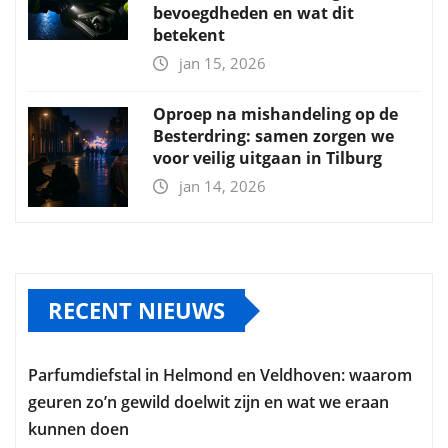
bevoegdheden en wat dit
betekent
jan 15, 2026
Oproep na mishandeling op de
Besterdring: samen zorgen we
voor veilig uitgaan in Tilburg
jan 14, 2026
RECENT NIEUWS
Parfumdiefstal in Helmond en Veldhoven: waarom
geuren zo’n gewild doelwit zijn en wat we eraan
kunnen doen