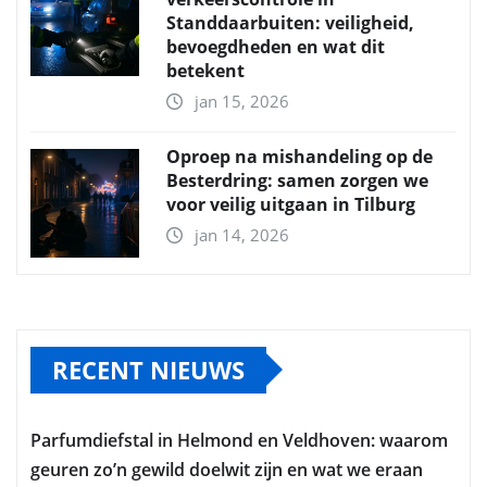
Standdaarbuiten: veiligheid,
bevoegdheden en wat dit
betekent
jan 15, 2026
Oproep na mishandeling op de
Besterdring: samen zorgen we
voor veilig uitgaan in Tilburg
jan 14, 2026
RECENT NIEUWS
Parfumdiefstal in Helmond en Veldhoven: waarom
geuren zo’n gewild doelwit zijn en wat we eraan