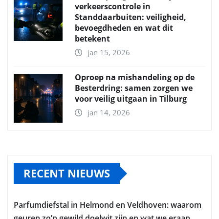
verkeerscontrole in
Standdaarbuiten: veiligheid,
bevoegdheden en wat dit
betekent
jan 15, 2026
Oproep na mishandeling op de
Besterdring: samen zorgen we
voor veilig uitgaan in Tilburg
jan 14, 2026
RECENT NIEUWS
Parfumdiefstal in Helmond en Veldhoven: waarom
geuren zo’n gewild doelwit zijn en wat we eraan