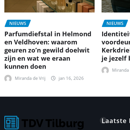
NIEUWS
NIEUWS
Parfumdiefstal in Helmond
Identite
en Veldhoven: waarom
voordeur
geuren zo’n gewild doelwit
Kerkdrie
zijn en wat we eraan
je jezel
kunnen doen
Miranda 
Miranda de Vrij
jan 16, 2026
Laatste