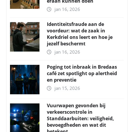
eraan kunnen doen
jan 16, 2026
Identiteitsfraude aan de
voordeur: wat de zaak in
Kerkdriel ons leert en hoe je
jezelf beschermt
jan 16, 2026
Poging tot inbraak in Bredaas
café zet spotlight op alertheid
en preventie
jan 15, 2026
Vuurwapen gevonden bij
verkeerscontrole in
Standdaarbuiten: veiligheid,
bevoegdheden en wat dit
betekent