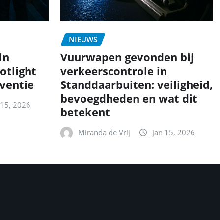
NIEUWS
in
Vuurwapen gevonden bij
otlight
verkeerscontrole in
eventie
Standdaarbuiten: veiligheid,
bevoegdheden en wat dit
 15, 2026
betekent
Miranda de Vrij
jan 15, 2026