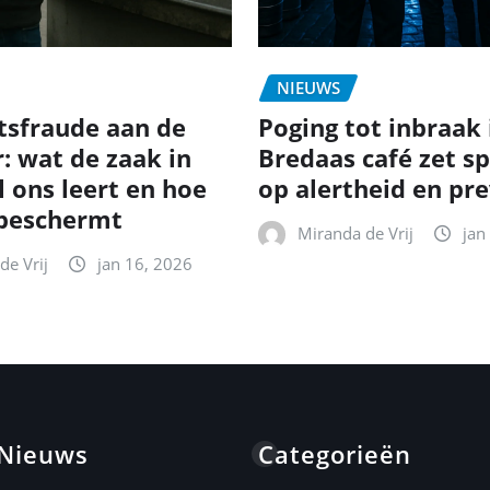
NIEUWS
itsfraude aan de
Poging tot inbraak 
: wat de zaak in
Bredaas café zet sp
l ons leert en hoe
op alertheid en pr
f beschermt
Miranda de Vrij
jan
de Vrij
jan 16, 2026
 Nieuws
Categorieën