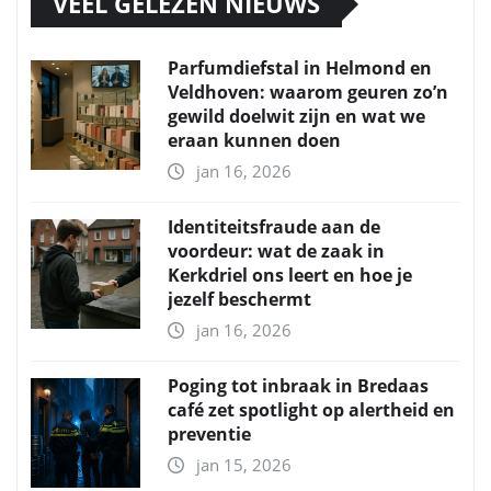
VEEL GELEZEN NIEUWS
Parfumdiefstal in Helmond en
Veldhoven: waarom geuren zo’n
gewild doelwit zijn en wat we
eraan kunnen doen
jan 16, 2026
Identiteitsfraude aan de
voordeur: wat de zaak in
Kerkdriel ons leert en hoe je
jezelf beschermt
jan 16, 2026
Poging tot inbraak in Bredaas
café zet spotlight op alertheid en
preventie
jan 15, 2026