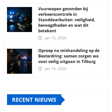
Vuurwapen gevonden bij
verkeerscontrole in
Standdaarbuiten: veiligheid,
bevoegdheden en wat dit
betekent
jan 15, 2026
Oproep na mishandeling op de
Besterdring: samen zorgen we
voor veilig uitgaan in Tilburg
jan 14, 2026
RECENT NIEUWS