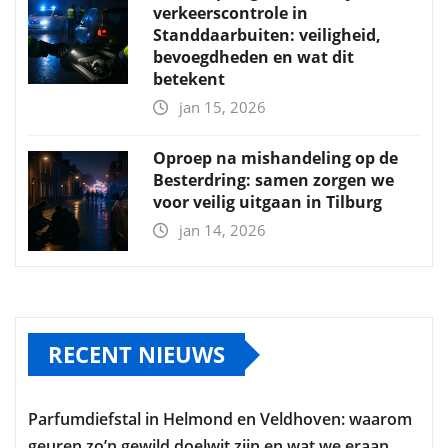
verkeerscontrole in
Standdaarbuiten: veiligheid,
bevoegdheden en wat dit
betekent
jan 15, 2026
Oproep na mishandeling op de
Besterdring: samen zorgen we
voor veilig uitgaan in Tilburg
jan 14, 2026
RECENT NIEUWS
Parfumdiefstal in Helmond en Veldhoven: waarom
geuren zo’n gewild doelwit zijn en wat we eraan