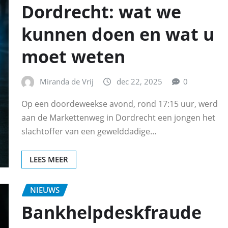
Dordrecht: wat we
kunnen doen en wat u
moet weten
Miranda de Vrij
dec 22, 2025
0
Op een doordeweekse avond, rond 17:15 uur, werd
aan de Markettenweg in Dordrecht een jongen het
slachtoffer van een gewelddadige…
LEES MEER
NIEUWS
Bankhelpdeskfraude