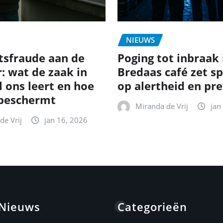
NIEUWS
itsfraude aan de
Poging tot inbraak 
: wat de zaak in
Bredaas café zet sp
l ons leert en hoe
op alertheid en pr
f beschermt
Miranda de Vrij
jan
de Vrij
jan 16, 2026
 Nieuws
Categorieën