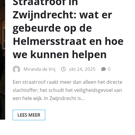
Straatroof in
Zwijndrecht: wat er
gebeurde op de
Helmersstraat en hoe
we kunnen helpen
Miranda de Vrij
okt 24, 2025
0
Een straatroof raakt meer dan alleen het directe
slachtoffer; het schudt het veiligheidsgevoel van
een hele wijk. In Zwijndrecht is…
LEES MEER