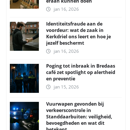
eraan kunnen doen
jan 16, 2026
Identiteitsfraude aan de
voordeur: wat de zaak in
Kerkdriel ons leert en hoe je
jezelf beschermt
jan 16, 2026
Poging tot inbraak in Bredaas
café zet spotlight op alertheid
en preventie
jan 15, 2026
Vuurwapen gevonden bij
verkeerscontrole in
Standdaarbuiten: veiligheid,
bevoegdheden en wat dit
betekent