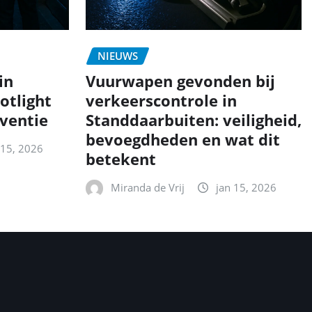
NIEUWS
in
Vuurwapen gevonden bij
otlight
verkeerscontrole in
eventie
Standdaarbuiten: veiligheid,
bevoegdheden en wat dit
 15, 2026
betekent
Miranda de Vrij
jan 15, 2026