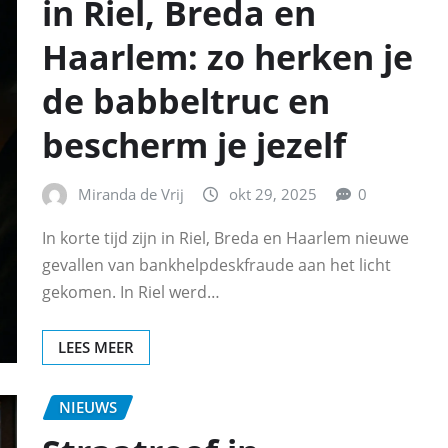
in Riel, Breda en
Haarlem: zo herken je
de babbeltruc en
bescherm je jezelf
Miranda de Vrij
okt 29, 2025
0
In korte tijd zijn in Riel, Breda en Haarlem nieuwe
gevallen van bankhelpdeskfraude aan het licht
gekomen. In Riel werd…
LEES MEER
NIEUWS