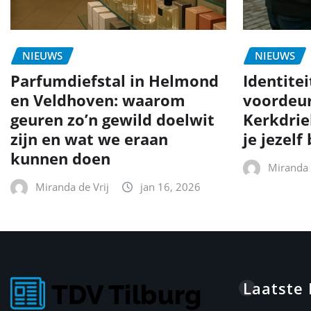
NIEUWS
NIEUWS
Parfumdiefstal in Helmond
Identite
en Veldhoven: waarom
voordeur
geuren zo’n gewild doelwit
Kerkdrie
zijn en wat we eraan
je jezel
kunnen doen
Miranda 
Miranda de Vrij
jan 16, 2026
Laatste