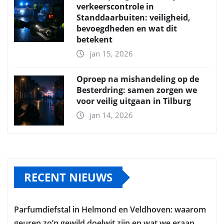
verkeerscontrole in
Standdaarbuiten: veiligheid,
bevoegdheden en wat dit
betekent
jan 15, 2026
Oproep na mishandeling op de
Besterdring: samen zorgen we
voor veilig uitgaan in Tilburg
jan 14, 2026
RECENT NIEUWS
Parfumdiefstal in Helmond en Veldhoven: waarom
geuren zo’n gewild doelwit zijn en wat we eraan