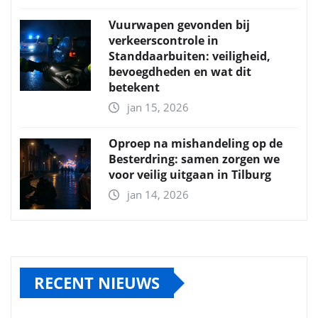
Vuurwapen gevonden bij
verkeerscontrole in
Standdaarbuiten: veiligheid,
bevoegdheden en wat dit
betekent
jan 15, 2026
Oproep na mishandeling op de
Besterdring: samen zorgen we
voor veilig uitgaan in Tilburg
jan 14, 2026
RECENT NIEUWS