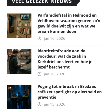
VEEL GELEZEN NIEUWS
Parfumdiefstal in Helmond en
Veldhoven: waarom geuren zo’n
gewild doelwit zijn en wat we
eraan kunnen doen
jan 16, 2026
Identiteitsfraude aan de
voordeur: wat de zaak in
Kerkdriel ons leert en hoe je
jezelf beschermt
jan 16, 2026
Poging tot inbraak in Bredaas
café zet spotlight op alertheid en
preventie
jan 15, 2026