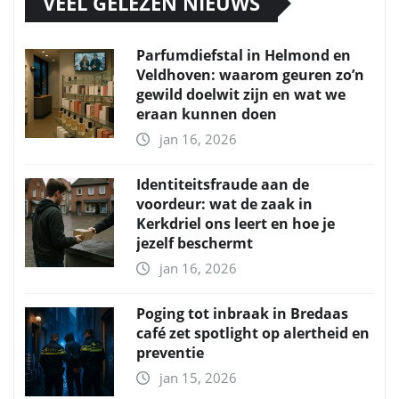
VEEL GELEZEN NIEUWS
Parfumdiefstal in Helmond en
Veldhoven: waarom geuren zo’n
gewild doelwit zijn en wat we
eraan kunnen doen
jan 16, 2026
Identiteitsfraude aan de
voordeur: wat de zaak in
Kerkdriel ons leert en hoe je
jezelf beschermt
jan 16, 2026
Poging tot inbraak in Bredaas
café zet spotlight op alertheid en
preventie
jan 15, 2026