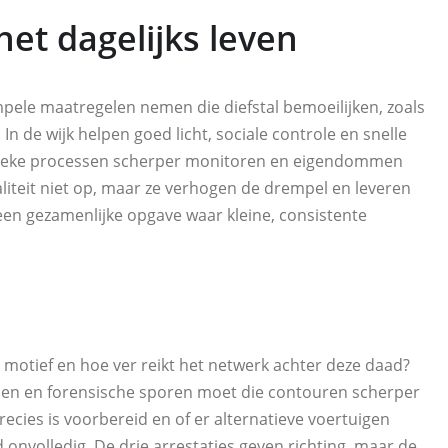
het dagelijks leven
impele maatregelen nemen die diefstal bemoeilijken, zoals
. In de wijk helpen goed licht, sociale controle en snelle
istieke processen scherper monitoren en eigendommen
liteit niet op, maar ze verhogen de drempel en leveren
 een gezamenlijke opgave waar kleine, consistente
t motief en hoe ver reikt het netwerk achter deze daad?
en en forensische sporen moet die contouren scherper
ecies is voorbereid en of er alternatieve voertuigen
ld onvolledig. De drie arrestaties geven richting, maar de