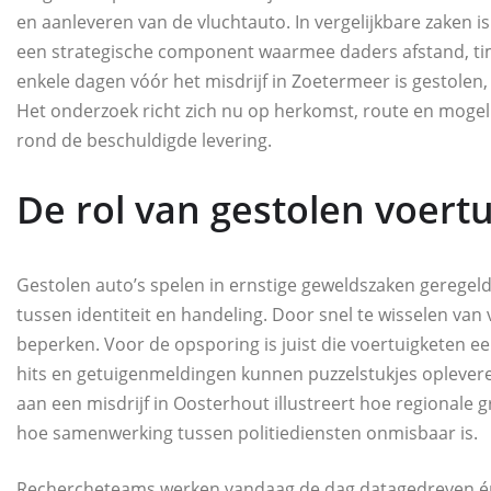
en aanleveren van de vluchtauto. In vergelijkbare zaken i
een strategische component waarmee daders afstand, tim
enkele dagen vóór het misdrijf in Zoetermeer is gestolen,
Het onderzoek richt zich nu op herkomst, route en mogeli
rond de beschuldigde levering.
De rol van gestolen voertu
Gestolen auto’s spelen in ernstige geweldszaken gerege
tussen identiteit en handeling. Door snel te wisselen v
beperken. Voor de opsporing is juist die voertuigketen e
hits en getuigenmeldingen kunnen puzzelstukjes opleveren
aan een misdrijf in Oosterhout illustreert hoe regionale 
hoe samenwerking tussen politiediensten onmisbaar is.
Rechercheteams werken vandaag de dag datagedreven én 