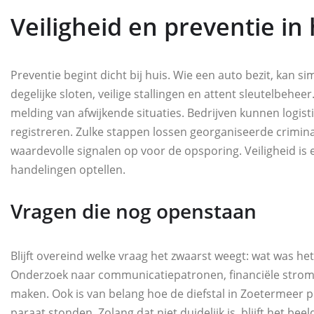
Veiligheid en preventie in 
Preventie begint dicht bij huis. Wie een auto bezit, kan s
degelijke sloten, veilige stallingen en attent sleutelbeheer
melding van afwijkende situaties. Bedrijven kunnen log
registreren. Zulke stappen lossen georganiseerde crimina
waardevolle signalen op voor de opsporing. Veiligheid is
handelingen optellen.
Vragen die nog openstaan
Blijft overeind welke vraag het zwaarst weegt: wat was he
Onderzoek naar communicatiepatronen, financiële strom
maken. Ook is van belang hoe de diefstal in Zoetermeer pr
paraat stonden. Zolang dat niet duidelijk is, blijft het bee