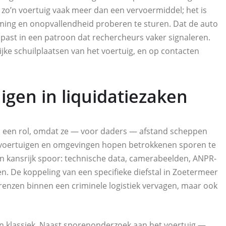
s zo’n voertuig vaak meer dan een vervoermiddel; het is
ing en onopvallendheid proberen te sturen. Dat de auto
 past in een patroon dat rechercheurs vaker signaleren.
jke schuilplaatsen van het voertuig, en op contacten
igen in liquidatiezaken
ld een rol, omdat ze — voor daders — afstand scheppen
an voertuigen en omgevingen hopen betrokkenen sporen te
en kansrijk spoor: technische data, camerabeelden, ANPR-
. De koppeling van een specifieke diefstal in Zoetermeer
grenzen binnen een criminele logistiek vervagen, maar ook
klassiek. Naast sporenonderzoek aan het voertuig —