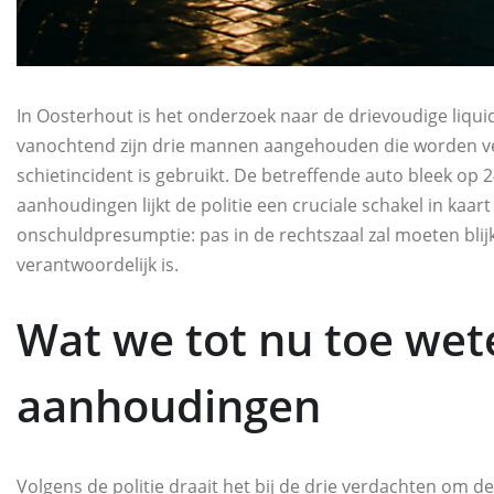
In Oosterhout is het onderzoek naar de drievoudige liqui
vanochtend zijn drie mannen aangehouden die worden verd
schietincident is gebruikt. De betreffende auto bleek op 
aanhoudingen lijkt de politie een cruciale schakel in kaar
onschuldpresumptie: pas in de rechtszaal zal moeten blij
verantwoordelijk is.
Wat we tot nu toe wet
aanhoudingen
Volgens de politie draait het bij de drie verdachten om de