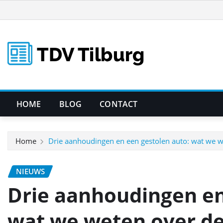
Ga
naar
de
inhoud
HOME
BLOG
CONTACT
Home
Drie aanhoudingen en een gestolen auto: wat we w
NIEUWS
Drie aanhoudingen en
wat we weten over d