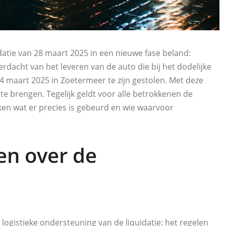
datie van 28 maart 2025 in een nieuwe fase beland:
acht van het leveren van de auto die bij het dodelijke
24 maart 2025 in Zoetermeer te zijn gestolen. Met deze
t te brengen. Tegelijk geldt voor alle betrokkenen de
ken wat er precies is gebeurd en wie waarvoor
en over de
 logistieke ondersteuning van de liquidatie: het regelen